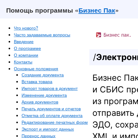
Помощь программы «
Бизнес Пак
»
Что нового?
Часто задаваемые вопросы
Введение
О программе
О компании
/
Электрон
Контакты
Основные положения
Создание документа
Бизнес Пак
Вставка товара
и СБИС пр
Импорт товаров в документ
Изменение документа
из програм
Архив документов
Печать документов и отчетов
отправить
Отметка об оплате документа
Редактирование печатных форм
ЭДО, сохр
Экспорт и импорт данных
XML и имп
Перенос данных