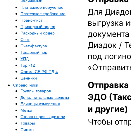
наличными
Платежное поручение
Для Диадо
Платежное требование
Прайс-лист
выгрузка и
Приходный ордер
документа
Расходный ордер
Счет
Диадок / Т
Счет-фактура
Товарный чек
под логино
УПД
Торг-12
«Отправит
Форма СБ РФ ПД-4
Ценники
Отправка 
Справочники
Группы товаров
ЭДО (Такс
Дополнительные валюты
Единицы измерения
и другие)
Метки
Страны производители
Чтобы отпр
Товары
Фирмы