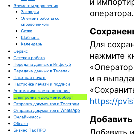
и импорти
Элементы управления
Закладки
оператора.
Элемент работы со
справочником
Сохранен
Сетки
Шаблоны
Для сохра
Календарь
Сервис
нажмите к
Сетевая работа
Передача данных в Инфокуб
«Оператор
Передача данных в Телепак
и в выпад
Пакетная печать
Настройка печати и подписи
«Сохранить
Автоматическое заполнение
Электронный документооборт
https://pvi
Отправка документов в Телеграм
Отправка документов в WhatsApp
Онлайн-кассы
Добавить
Облако
Бизнес Пак ПРО
Добавить 