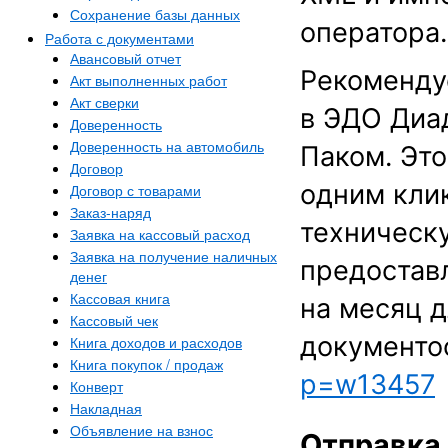
Сохранение базы данных
оператора.
Работа с документами
Авансовый отчет
Рекоменду
Акт выполненных работ
Акт сверки
в ЭДО Диад
Доверенность
Доверенность на автомобиль
Паком. Это
Договор
одним кли
Договор с товарами
Заказ-наряд
техническ
Заявка на кассовый расход
Заявка на получение наличных
предостав
денег
Кассовая книга
на месяц 
Кассовый чек
документо
Книга доходов и расходов
Книга покупок / продаж
p=w13457
Конверт
Накладная
Объявление на взнос
Отправка