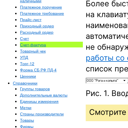
наличными
Более быс
Платежное поручение
на клавиат
Платежное требование
Прайс-лист
наименован
Приходный ордер
Расходный ордер
автоматиче
Счет
Счет-фактура
не обнаруж
Товарный чек
работы со
УПД
Торг-12
список пр
Форма СБ РФ ПД-4
Ценники
Справочники
Группы товаров
Рис. 1. Вв
Дополнительные валюты
Единицы измерения
Метки
Смотрите 
Страны производители
Товары
Фирмы