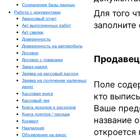
Сохранение базы данных
Для того ч
Работа с документами
Авансовый отчет
заполните
Акт выполненных работ
Акт сверки
Доверенность
Доверенность на автомобиль
Договор
Продавец
Договор с товарами
Заказ-наряд
Заявка на кассовый расход
Заявка на получение наличных
Поле соде
денег
Кассовая книга
кто выпис
Кассовый чек
Ваше предп
Книга доходов и расходов
Книга покупок / продаж
название о
Конверт
Накладная
откроется 
Объявление на взнос