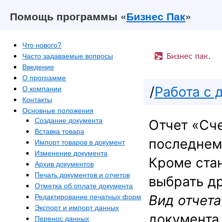
Помощь программы «
Бизнес Пак
»
Что нового?
Часто задаваемые вопросы
Введение
О программе
О компании
/
Работа с 
Контакты
Основные положения
Создание документа
Отчет «Сч
Вставка товара
последнем
Импорт товаров в документ
Изменение документа
Кроме ста
Архив документов
Печать документов и отчетов
выбрать др
Отметка об оплате документа
Редактирование печатных форм
Вид отчета
Экспорт и импорт данных
документа
Перенос данных