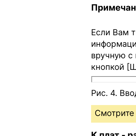
Примечан
Если Вам 
информаци
вручную с 
кнопкой
[
Рис. 4. Вв
Смотрите 
К плат.- р