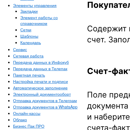
Покупате
Элементы управления
Закладки
Элемент работы со
справочником
Содержит 
Сетки
Шаблоны
счет. Запо
Календарь
Сервис
Сетевая работа
Передача данных в Инфокуб
Передача данных в Телепак
Счет-фак
Пакетная печать
Настройка печати и подписи
Автоматическое заполнение
Поле пред
Электронный документооборт
Отправка документов в Телеграм
документа 
Отправка документов в WhatsApp
Онлайн-кассы
и наберит
Облако
Бизнес Пак ПРО
счета-факт