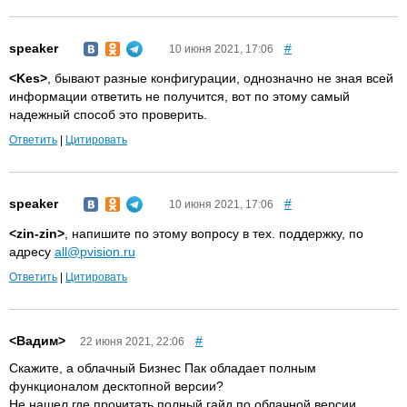
speaker
#
10 июня 2021, 17:06
<Kes>
, бывают разные конфигурации, однозначно не зная всей
информации ответить не получится, вот по этому самый
надежный способ это проверить.
Ответить
|
Цитировать
speaker
#
10 июня 2021, 17:06
<zin-zin>
, напишите по этому вопросу в тех. поддержку, по
адресу
all@pvision.ru
Ответить
|
Цитировать
<Вадим>
#
22 июня 2021, 22:06
Скажите, а облачный Бизнес Пак обладает полным
функционалом десктопной версии?
Не нашел где прочитать полный гайд по облачной версии