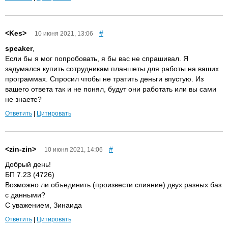
<Kes>
#
10 июня 2021, 13:06
speaker
,
Если бы я мог попробовать, я бы вас не спрашивал. Я
задумался купить сотрудникам планшеты для работы на ваших
программах. Спросил чтобы не тратить деньги впустую. Из
вашего ответа так и не понял, будут они работать или вы сами
не знаете?
Ответить
|
Цитировать
<zin-zin>
#
10 июня 2021, 14:06
Добрый день!
БП 7.23 (4726)
Возможно ли объединить (произвести слияние) двух разных баз
с данными?
С уважением, Зинаида
Ответить
|
Цитировать